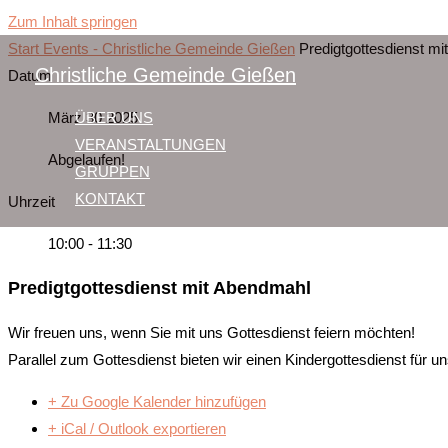
Zum Inhalt springen
Start
Events - Christliche Gemeinde Gießen
Predigtgottesdienst m
Christliche Gemeinde Gießen
Datum
März 30 2025
ÜBER UNS
VERANSTALTUNGEN
Abgelaufen!
GRUPPEN
KONTAKT
Uhrzeit
10:00 - 11:30
Predigtgottesdienst mit Abendmahl
Wir freuen uns, wenn Sie mit uns Gottesdienst feiern möchten!
Parallel zum Gottesdienst bieten wir einen Kindergottesdienst für un
+ Zu Google Kalender hinzufügen
+ iCal / Outlook exportieren