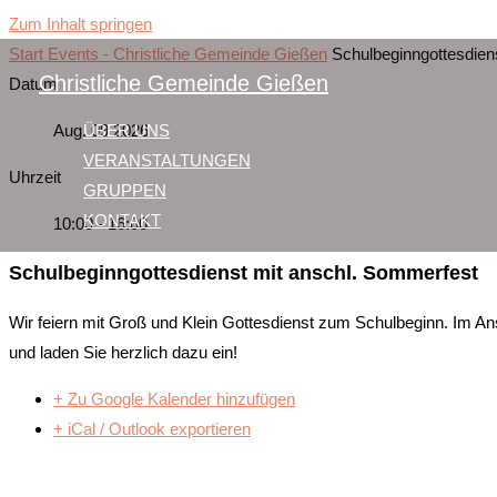
Zum Inhalt springen
Start
Events - Christliche Gemeinde Gießen
Schulbeginngottesdien
Christliche Gemeinde Gießen
Datum
Aug. 09 2026
ÜBER UNS
VERANSTALTUNGEN
Uhrzeit
GRUPPEN
KONTAKT
10:00 - 16:00
Schulbeginngottesdienst mit anschl. Sommerfest
Wir feiern mit Groß und Klein Gottesdienst zum Schulbeginn. Im An
und laden Sie herzlich dazu ein!
+ Zu Google Kalender hinzufügen
+ iCal / Outlook exportieren